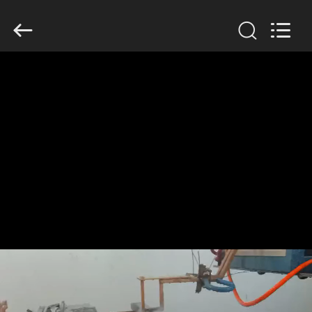
Lanshuo
Electronics
Co.,
Ltd.
All
Rights
Reserved.
HAUS
PRODUKTE
ÜBER
UNS
FABRIK-
AUSFLUG
QUALITÄTSKONTROLLE