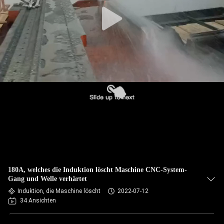
TRETEN
SIE
MIT
UNS
IN
VERBINDUNG
NACHRICHTEN
FORDERN
180A, welches die Induktion löscht Maschine CNC-System-
SIE EIN
Gang und Welle verhärtet
Induktion, die Maschine löscht
2022-07-12
ZITAT
34 Ansichten