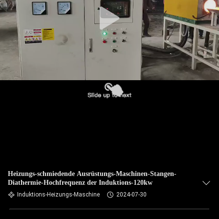
TRETEN
SIE
MIT
UNS
IN
VERBINDUNG
NACHRICHTEN
FORDERN
SIE EIN
Heizungs-schmiedende Ausrüstungs-Maschinen-Stangen-
Diathermie-Hochfrequenz der Induktions-120kw
ZITAT
Induktions-Heizungs-Maschine
2024-07-30