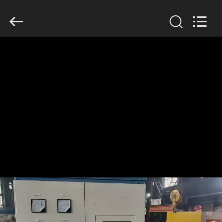
Lanshuo
Electronics
Co.,
Ltd.
All
Rights
Reserved.
HAUS
PRODUKTE
ÜBER
UNS
FABRIK-
AUSFLUG
QUALITÄTSKONTROLLE