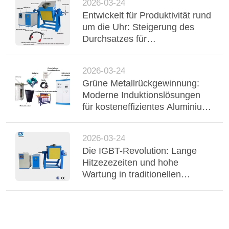
2026-03-24
Entwickelt für Produktivität rund
um die Uhr: Steigerung des
Durchsatzes für
kundenspezifische
Schmuckmarken mit 100 %
2026-03-24
Auslastung
Grüne Metallrückgewinnung:
Moderne Induktionslösungen
für kosteneffizientes Aluminium-
und Kupferrecycling
2026-03-24
Die IGBT-Revolution: Lange
Hitzezezeiten und hohe
Wartung in traditionellen
Schmelzwerken beseitigen