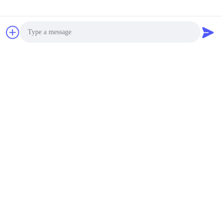
Photo
Video Call
Audio Call