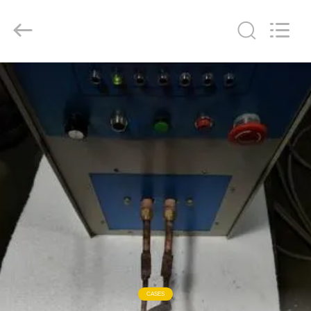
Lanshuo
Electronics
Co.,
Ltd.
All
Rights
Reserved.
HAUS
PRODUKTE
ÜBER
UNS
FABRIK-
AUSFLUG
QUALITÄTSKONTROLLE
CASES