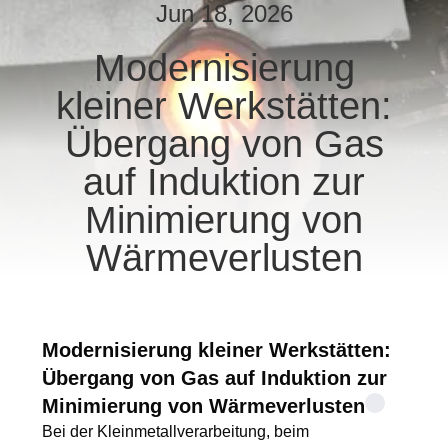
Jun 18, 2026
TRETEN
Modernisierung
SIE
kleiner Werkstätten:
MIT
UNS
Übergang von Gas
IN
auf Induktion zur
VERBINDUNG
Minimierung von
Wärmeverlusten
NACHRICHTEN
FORDERN
Modernisierung kleiner Werkstätten:
SIE EIN
Übergang von Gas auf Induktion zur
ZITAT
Minimierung von Wärmeverlusten
Bei der Kleinmetallverarbeitung, beim