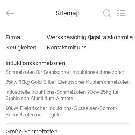
Lanshuo
Electronics
Co.,
Ltd.
Sitemap
All
Rights
Reserved.
HAUS
Firma
Werksbesichtigung
Qualitätskontrolle
Neuigkeiten
Kontakt mit uns
PRODUKTE
Induktionsschmelzofen
ÜBER
Schmelzofen für Stahlschrott Induktionsschmelzofen
UNS
35kw 30kg Gold Silber Elektrischer Kupferschmelzofen
industrielle Induktions-Schmelzofen 70kw 25kg für
FABRIK-
Stahleisen-Aluminium-Altmetall
AUSFLUG
90kW Elektrischer Induktions-Gusseisen-Schrott-
Schmelzofen mit Tiegeln
QUALITÄTSKONTROLLE
Große Schmelzofen