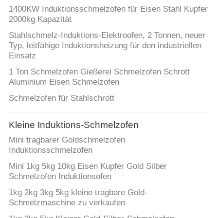
1400KW Induktionsschmelzofen für Eisen Stahl Kupfer
TRETEN
2000kg Kapazität
SIE
Stahlschmelz-Induktions-Elektroofen, 2 Tonnen, neuer
Typ, leitfähige Induktionsheizung für den industriellen
MIT
Einsatz
UNS
1 Ton Schmelzofen Gießerei Schmelzofen Schrott
IN
Aluminium Eisen Schmelzofen
VERBINDUNG
Schmelzofen für Stahlschrott
Kleine Induktions-Schmelzofen
NACHRICHTEN
Mini tragbarer Goldschmelzofen
Induktionsschmelzofen
FORDERN
Mini 1kg 5kg 10kg Eisen Kupfer Gold Silber
SIE EIN
Schmelzofen Induktionsofen
ZITAT
1kg 2kg 3kg 5kg kleine tragbare Gold-
Schmelzmaschine zu verkaufen