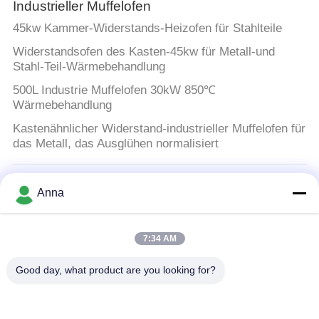
Industrieller Muffelofen
45kw Kammer-Widerstands-Heizofen für Stahlteile
Widerstandsofen des Kasten-45kw für Metall-und
Stahl-Teil-Wärmebehandlung
500L Industrie Muffelofen 30kW 850℃
Wärmebehandlung
Kastenähnlicher Widerstand-industrieller Muffelofen für
das Metall, das Ausglühen normalisiert
Induktionsschmelzofen
Anna
200 kW Induktionsschmelzofen zum Schmelzen von
Aluminium,Eisen,Stahl,Gold,Silber,Edelstahl,Silicon-
gesteuert, 200 kW-Ofen
7:34 AM
Good day, what product are you looking for?
Große Schmelzofen
400kw 500kg Metallschmelzmaschine
Induktionsschmelzofen