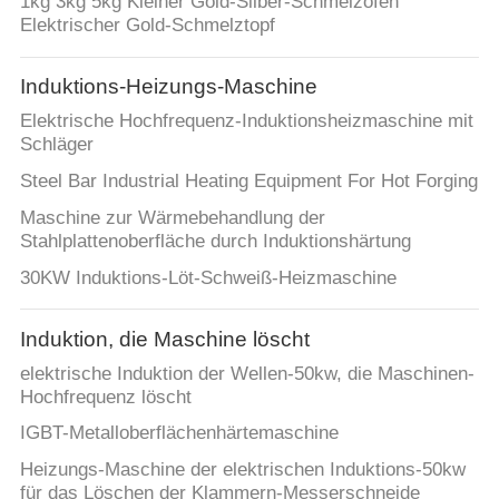
1kg 3kg 5kg Kleiner Gold-Silber-Schmelzofen
SITEMAP
Elektrischer Gold-Schmelztopf
DATENSCHUTZRICHTLINIE
Induktions-Heizungs-Maschine
Elektrische Hochfrequenz-Induktionsheizmaschine mit
Schläger
Steel Bar Industrial Heating Equipment For Hot Forging
Maschine zur Wärmebehandlung der
Stahlplattenoberfläche durch Induktionshärtung
30KW Induktions-Löt-Schweiß-Heizmaschine
Induktion, die Maschine löscht
elektrische Induktion der Wellen-50kw, die Maschinen-
Hochfrequenz löscht
IGBT-Metalloberflächenhärtemaschine
Heizungs-Maschine der elektrischen Induktions-50kw
für das Löschen der Klammern-Messerschneide