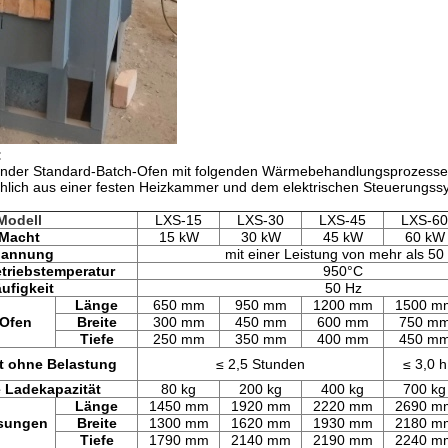
:
arender Standard-Batch-Ofen mit folgenden Wärmebehandlungsprozesse
lich aus einer festen Heizkammer und dem elektrischen Steuerungssy
Modell
LXS-15
LXS-30
LXS-45
LXS-60
Macht
15 kW
30 kW
45 kW
60 kW
pannung
mit einer Leistung von mehr als 50
triebstemperatur
950°C
ufigkeit
50 Hz
Länge
650 mm
950 mm
1200 mm
1500 m
 Ofen
Breite
300 mm
450 mm
600 mm
750 m
Tiefe
250 mm
350 mm
400 mm
450 m
t ohne Belastung
≤ 2,5 Stunden
≤ 3,0 h
 Ladekapazität
80 kg
200 kg
400 kg
700 kg
Länge
1450 mm
1920 mm
2220 mm
2690 m
sungen
Breite
1300 mm
1620 mm
1930 mm
2180 m
Tiefe
1790 mm
2140 mm
2190 mm
2240 m