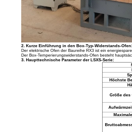
2. Kurze Einführung in den Box-Typ-Widerstands-Ofen
Der elektrische Ofen der Baureihe RX3 ist ein energiesp
Der Box-Temperierungswiderstands-Ofen besteht hauptsäch
3. Haupttechnische Parameter der LSXS-Serie:
S
Höchste Be
Hä
Größe des
Aufwärmzei
Maximale
Bruttoabmes