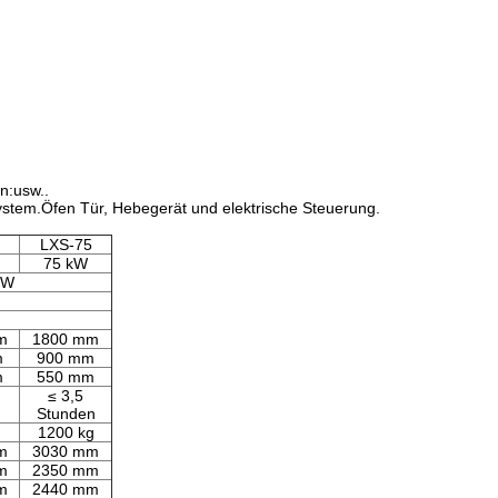
n:usw..
stem.Öfen Tür, Hebegerät und elektrische Steuerung.
LXS-75
75 kW
 W
m
1800 mm
m
900 mm
m
550 mm
≤ 3,5
Stunden
1200 kg
m
3030 mm
m
2350 mm
m
2440 mm