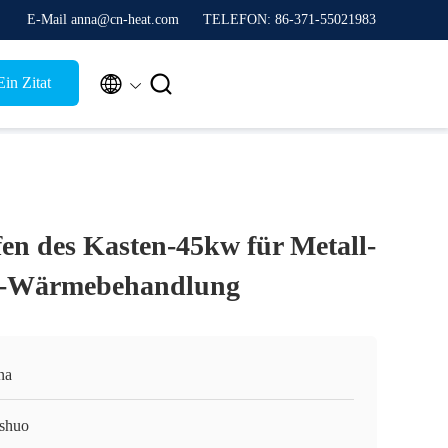
E-Mail anna@cn-heat.com
TELEFON: 86-371-55021983


in Zitat
en des Kasten-45kw für Metall-
il-Wärmebehandlung
na
shuo