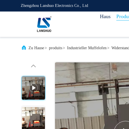
Zhengzhou Lanshuo Electronics Co., Ltd
Haus
Produ
Zu Hause
>
produits
>
Industrieller Muffelofen
>
Widerstan