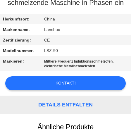
schmelzende Maschine in Phasen ein
TRETEN
SIE
Herkunftsort:
China
MIT
Markenname:
Lanshuo
UNS
Zertifizierung:
CE
IN
Modellnummer:
LSZ-90
VERBINDUNG
Markieren:
,
Mittlere Frequenz Induktionsschmelzofen
elektrische Metallschmelzofen
NACHRICHTEN
KONTAKT!
FORDERN
SIE EIN
DETAILS ENTFALTEN
ZITAT
Ähnliche Produkte