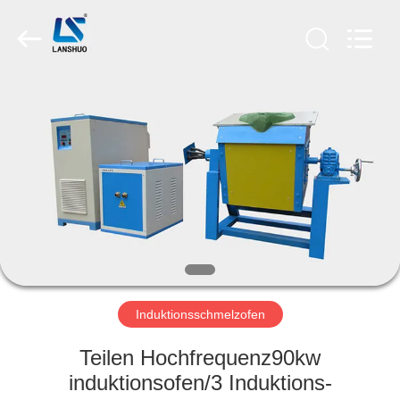
Lanshuo
Electronics
Co.,
Ltd.
All
Rights
Reserved.
HAUS
PRODUKTE
ÜBER
UNS
FABRIK-
AUSFLUG
Induktionsschmelzofen
Teilen Hochfrequenz90kw
QUALITÄTSKONTROLLE
induktionsofen/3 Induktions-