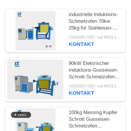
SITEMAP
industrielle Induktions-
DATENSCHUTZRICHTLINIE
Schmelzofen 70kw
25kg für Stahleisen-
Aluminium-Altmetall
USD6000-7000 / set MOQ:1 Satz
KONTAKT
90kW Elektrischer
Induktions-Gusseisen-
Schrott-Schmelzofen
mit Tiegeln
USD6000-7000 / set MOQ:1 Satz
KONTAKT
100kg Messing Kupfer
Schrott Gusseisen
Schmelzofen