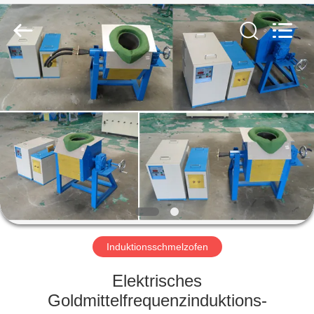
Lanshuo
Electronics
Co.,
Ltd.
All
Rights
Reserved.
HAUS
PRODUKTE
ÜBER
UNS
FABRIK-
AUSFLUG
Induktionsschmelzofen
Elektrisches
QUALITÄTSKONTROLLE
Goldmittelfrequenzinduktions-