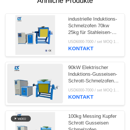
Ähnliche Produkte
SITEMAP
industrielle Induktions-
DATENSCHUTZRICHTLINIE
Schmelzofen 70kw
25kg für Stahleisen-
Aluminium-Altmetall
USD6000-7000 / set MOQ:1 Satz
KONTAKT
90kW Elektrischer
Induktions-Gusseisen-
Schrott-Schmelzofen
mit Tiegeln
USD6000-7000 / set MOQ:1 Satz
KONTAKT
100kg Messing Kupfer
Schrott Gusseisen
Schmelzofen