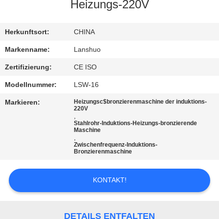
Heizungs-220V
TRETEN
SIE
Herkunftsort:
CHINA
MIT
Markenname:
Lanshuo
UNS
Zertifizierung:
CE ISO
IN
Modellnummer:
LSW-16
VERBINDUNG
Markieren:
Heizungsc$bronzierenmaschine der induktions-
220V
,
Stahlrohr-Induktions-Heizungs-bronzierende
NACHRICHTEN
Maschine
,
Zwischenfrequenz-Induktions-
Bronzierenmaschine
FORDERN
SIE EIN
KONTAKT!
ZITAT
DETAILS ENTFALTEN