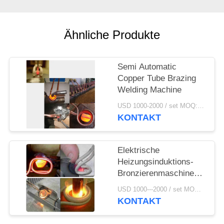
SITEMAP
Ähnliche Produkte
DATENSCHUTZRICHTLINIE
Semi Automatic
Copper Tube Brazing
Welding Machine
USD 1000-2000 / set MOQ:1 Set
KONTAKT
Elektrische
Heizungsinduktions-
Bronzierenmaschine
25KHZ 380V
USD 1000---2000 / set MOQ:1 Satz
KONTAKT