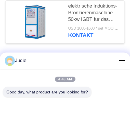
elektrische Induktions-
Bronzierenmaschine
50kw IGBT für das
Bronzieren/Schweißen/Heiz
USD 1000-1600 / set MOQ:1 Satz
KONTAKT
Beliebte Kategorien
Alle
Judie
Induktionsschmelzofen
Große Schmelzofen
4:48 AM
Good day, what product are you looking for?
Kleine Induktions-
Induktions-Heizungs-
Schmelzofen
Maschine
Induktion, die
Induktions-
Maschine löscht
Bronzierenmaschine