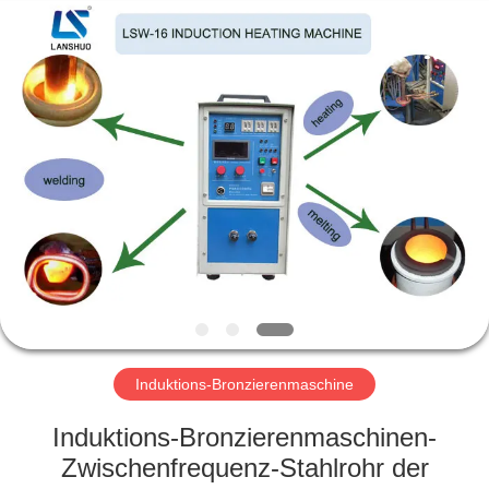
Lanshuo
Electronics
Co.,
Ltd.
All
Rights
Reserved.
HAUS
PRODUKTE
ÜBER
UNS
FABRIK-
AUSFLUG
Induktions-Bronzierenmaschine
Induktions-Bronzierenmaschinen-
QUALITÄTSKONTROLLE
Zwischenfrequenz-Stahlrohr der