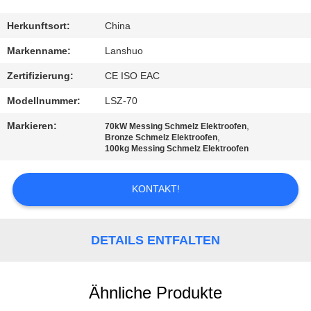
TRETEN
Herkunftsort:
China
SIE
Markenname:
Lanshuo
MIT
Zertifizierung:
CE ISO EAC
UNS
Modellnummer:
LSZ-70
IN
Markieren:
,
70kW Messing Schmelz Elektroofen
VERBINDUNG
,
Bronze Schmelz Elektroofen
100kg Messing Schmelz Elektroofen
NACHRICHTEN
KONTAKT!
FORDERN
DETAILS ENTFALTEN
SIE EIN
ZITAT
Ähnliche Produkte