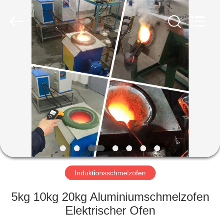
Lanshuo
Electronics
Co.,
Ltd.
All
Rights
Reserved.
HAUS
PRODUKTE
ÜBER
UNS
FABRIK-
AUSFLUG
Induktionsschmelzofen
5kg 10kg 20kg Aluminiumschmelzofen
QUALITÄTSKONTROLLE
Elektrischer Ofen