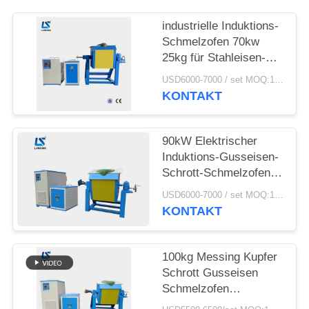
SITEMAP
industrielle Induktions-
Schmelzofen 70kw
DATENSCHUTZRICHTLINIE
25kg für Stahleisen-
Aluminium-Altmetall
USD6000-7000 / set MOQ:1 Satz
KONTAKT
90kW Elektrischer
Induktions-Gusseisen-
Schrott-Schmelzofen
mit Tiegeln
USD6000-7000 / set MOQ:1 Satz
KONTAKT
100kg Messing Kupfer
Schrott Gusseisen
Schmelzofen
Industrieller