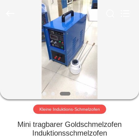
Lanshuo
Electronics
Co.,
Ltd.
All
Rights
Reserved.
HAUS
PRODUKTE
ÜBER
UNS
FABRIK-
AUSFLUG
Kleine Induktions-Schmelzofen
Mini tragbarer Goldschmelzofen
QUALITÄTSKONTROLLE
Induktionsschmelzofen