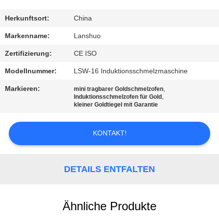
TRETEN
Herkunftsort:
China
SIE
Markenname:
Lanshuo
MIT
Zertifizierung:
CE ISO
UNS
Modellnummer:
LSW-16 Induktionsschmelzmaschine
IN
Markieren:
,
mini tragbarer Goldschmelzofen
VERBINDUNG
,
Induktionsschmelzofen für Gold
kleiner Goldtiegel mit Garantie
NACHRICHTEN
KONTAKT!
FORDERN
DETAILS ENTFALTEN
SIE EIN
ZITAT
Ähnliche Produkte