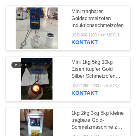
SITEMAP
Mini tragbarer
Goldschmelzofen
DATENSCHUTZRICHTLINIE
Induktionsschmelzofen
USD 900-1100 / set MOQ:1 Satz
KONTAKT
Mini 1kg 5kg 10kg
Eisen Kupfer Gold
Silber Schmelzofen
Induktionsofen
USD 1200-2000 / set MOQ:1 Satz
KONTAKT
1kg 2kg 3kg 5kg kleine
tragbare Gold-
Schmelzmaschine zu
verkaufen